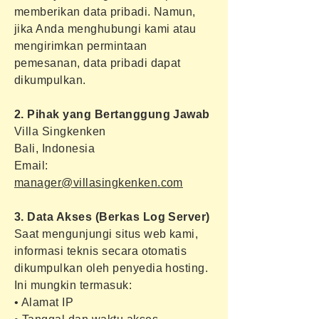
memberikan data pribadi. Namun,
jika Anda menghubungi kami atau
mengirimkan permintaan
pemesanan, data pribadi dapat
dikumpulkan.
2. Pihak yang Bertanggung Jawab
Villa Singkenken
Bali, Indonesia
Email:
manager@villasingkenken.com
3. Data Akses (Berkas Log Server)
Saat mengunjungi situs web kami,
informasi teknis secara otomatis
dikumpulkan oleh penyedia hosting.
Ini mungkin termasuk:
• Alamat IP