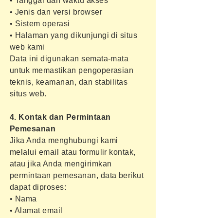
• Tanggal dan waktu akses
• Jenis dan versi browser
• Sistem operasi
• Halaman yang dikunjungi di situs
web kami
Data ini digunakan semata-mata
untuk memastikan pengoperasian
teknis, keamanan, dan stabilitas
situs web.
4. Kontak dan Permintaan
Pemesanan
Jika Anda menghubungi kami
melalui email atau formulir kontak,
atau jika Anda mengirimkan
permintaan pemesanan, data berikut
dapat diproses:
• Nama
• Alamat email